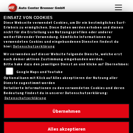
EINSATZ VON COOKIES
Diese Webseite verwendet Cookies, um Dir ein bestmögliches Surf-
Erlebnis zu ermöglichen. Diese Daten werden erhoben und dienen
nicht für die Erstellung von Nutzungsprofilen oder anderer
weiterführender Verwendung. Sämtliche Informationen zu
verwendeten Cookies und eingebundenen Diensten findest du
hier:
Datenschutzerklärung
Wir verwenden auf dieser Website folgende Dienste, welche erst
nach deiner aktiven Zustimmung eingebunden werden.
Bitte hake dazu den jeweiligen Dienst an und klicke auf Übernehmen:
Google Maps und Youtube
Optional kann mit Klick auf Alles akzeptieren der Nutzung aller
Dienste zugestimmt werden
Detailierte Informationen zu den verwendeten Cookies und deren
Bedeutung findest du in unserer Datenschutzerklärung:
Datenschutzerklärung
Übernehmen
TÜV - AUS BLAU WIRD BRAUN
Alles akzeptieren